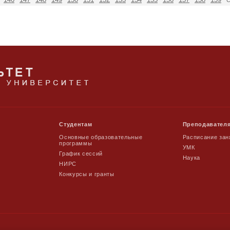
Студентам
Преподавател
Основные образовательные
Расписание зан
программы
УМК
График сессий
Наука
НИРС
Конкурсы и гранты