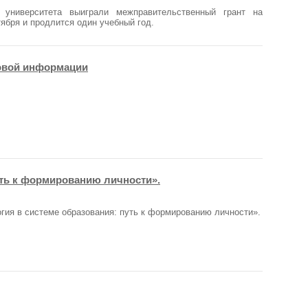
о университета выиграли межправительственный грант на
тября и продлится один учебный год.
совой информации
уть к формированию личности».
огия в системе образования: путь к формированию личности».