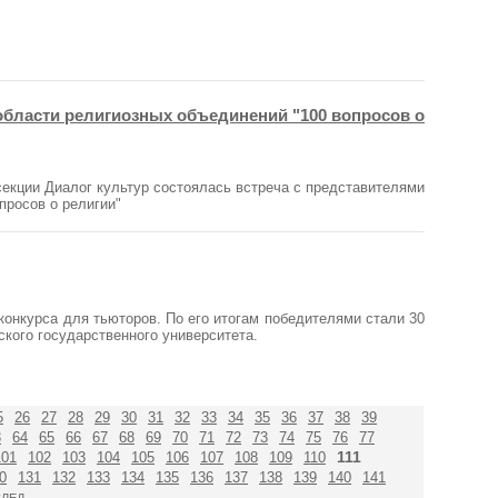
области религиозных объединений "100 вопросов о
екции Диалог культур состоялась встреча с представителями
просов о религии"
онкурса для тьюторов. По его итогам победителями стали 30
ского государственного университета.
5
26
27
28
29
30
31
32
33
34
35
36
37
38
39
3
64
65
66
67
68
69
70
71
72
73
74
75
76
77
111
101
102
103
104
105
106
107
108
109
110
0
131
132
133
134
135
136
137
138
139
140
141
ЛЕД.