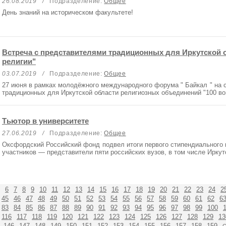
26.08.2019
/
Подразделение:
Общее
День знаний на историческом факультете!
Встреча с представителями традиционных для Иркутской 
религии"
03.07.2019
/
Подразделение:
Общее
27 июня в рамках молодёжного международного форума " Байкал " на с
традиционных для Иркутской области религиозных объединений "100 во
Тьютор в университете
27.06.2019
/
Подразделение:
Общее
Оксфордский Российский фонд подвел итоги первого стипендиального к
участников — представители пяти российских вузов, в том числе Иркут
6
7
8
9
10
11
12
13
14
15
16
17
18
19
20
21
22
23
24
2
45
46
47
48
49
50
51
52
53
54
55
56
57
58
59
60
61
62
6
83
84
85
86
87
88
89
90
91
92
93
94
95
96
97
98
99
100
116
117
118
119
120
121
122
123
124
125
126
127
128
129
13
146
147
148
149
150
151
152
153
154
155
156
157
158
159
С