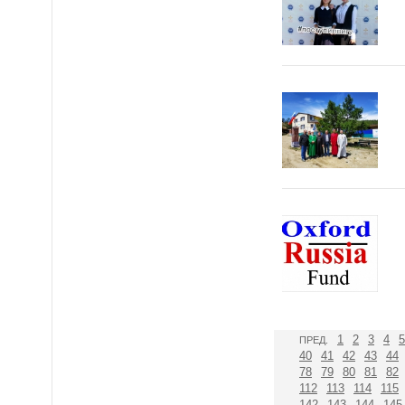
1
2
3
4
5
ПРЕД.
40
41
42
43
44
78
79
80
81
82
112
113
114
115
142
143
144
145