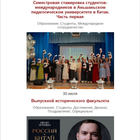
Семестровая стажировка студентов-
международников в Аньшаньском
педагогическом университете в Китае.
Часть первая
Образование, Студенты, Международное
сотрудничество
30 июля
Выпускной исторического факультета
Образование, Студенты, Достижения, Деканат,
Поздравляем!, Официально