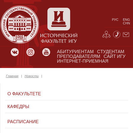
РУС
ENG
CHN
АБИТУРИЕНТАМ
СТУДЕНТАМ
ПРЕПОДАВАТЕЛЯМ
САЙТ ИГУ
ИНТЕРНЕТ-ПРИЕМНАЯ
Главная
|
Новости
|
О ФАКУЛЬТЕТЕ
КАФЕДРЫ
РАСПИСАНИЕ