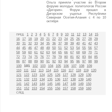
Ольга приняли участие во Втором
форуме молодых политологов России
«Дигория». Форум прошел в
Дигорском ущелье Республики
Северная Осетия-Алания с 4 по 10
октября
1
2
3
4
5
6
7
8
9
10
11
12
13
14
15
ПРЕД.
16
17
18
19
20
21
22
23
24
25
26
27
28
29
30
31
32
33
34
35
36
37
38
39
40
41
42
43
44
45
46
47
48
49
50
51
52
53
54
55
56
57
58
59
60
61
62
63
64
65
66
67
68
69
70
71
72
73
74
75
76
77
78
79
80
81
82
83
84
85
86
87
88
89
90
91
92
93
94
95
96
97
98
99
101
100
102
103
104
105
106
107
108
109
110
111
112
113
114
115
116
117
118
119
120
121
122
123
124
125
126
127
128
129
130
131
132
133
134
135
136
137
138
139
140
141
142
143
144
145
146
147
148
149
150
151
152
153
154
155
156
157
158
159
160
СЛЕД.