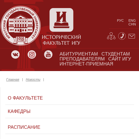
РУС
ENG
CHN
АБИТУРИЕНТАМ
СТУДЕНТАМ
ПРЕПОДАВАТЕЛЯМ
САЙТ ИГУ
ИНТЕРНЕТ-ПРИЕМНАЯ
Главная
|
Новости
|
О ФАКУЛЬТЕТЕ
КАФЕДРЫ
РАСПИСАНИЕ