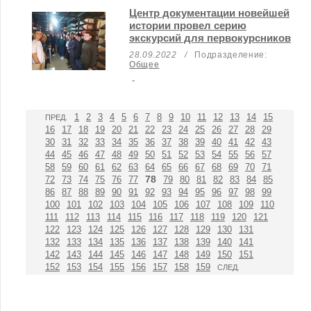
Центр документации новейшей
истории провел серию
экскурсий для первокурсников
28.09.2022
/
Подразделение:
Общее
-
1
2
3
4
5
6
7
8
9
10
11
12
13
14
15
ПРЕД.
16
17
18
19
20
21
22
23
24
25
26
27
28
29
30
31
32
33
34
35
36
37
38
39
40
41
42
43
44
45
46
47
48
49
50
51
52
53
54
55
56
57
58
59
60
61
62
63
64
65
66
67
68
69
70
71
78
72
73
74
75
76
77
79
80
81
82
83
84
85
86
87
88
89
90
91
92
93
94
95
96
97
98
99
100
101
102
103
104
105
106
107
108
109
110
111
112
113
114
115
116
117
118
119
120
121
122
123
124
125
126
127
128
129
130
131
132
133
134
135
136
137
138
139
140
141
142
143
144
145
146
147
148
149
150
151
152
153
154
155
156
157
158
159
СЛЕД.