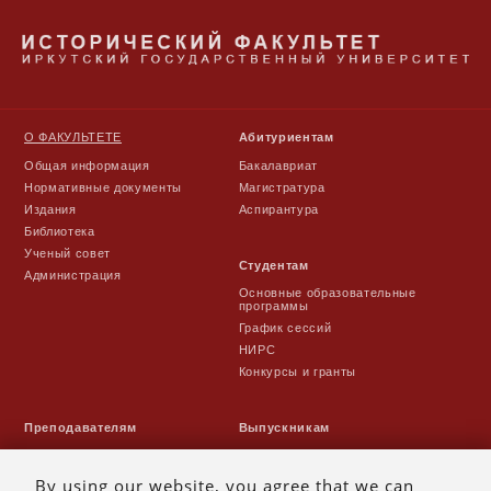
О ФАКУЛЬТЕТЕ
Абитуриентам
Общая информация
Бакалавриат
Нормативные документы
Магистратура
Издания
Аспирантура
Библиотека
Ученый совет
Студентам
Администрация
Основные образовательные
программы
График сессий
НИРС
Конкурсы и гранты
Преподавателям
Выпускникам
Расписание занятий
Выпуски
УМК
Традиции
By using our website, you agree that we can