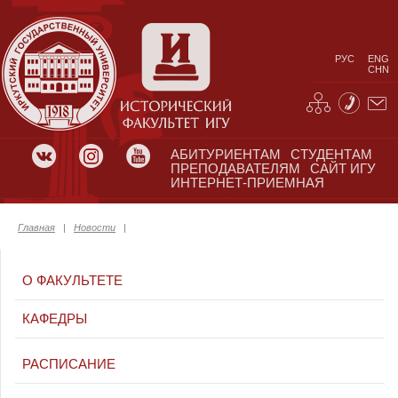
РУС
ENG
CHN
АБИТУРИЕНТАМ
СТУДЕНТАМ
ПРЕПОДАВАТЕЛЯМ
САЙТ ИГУ
ИНТЕРНЕТ-ПРИЕМНАЯ
Главная
|
Новости
|
О ФАКУЛЬТЕТЕ
КАФЕДРЫ
РАСПИСАНИЕ