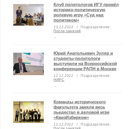
Клуб политологов ИГУ провёл
историко-политическую
ролевую игру «Суд над
политиком»
13.12.2022
/
Подразделение:
После занятий
-
Юрий Анатольевич Зуляр и
студенты-политологи
выступили на Всероссийской
конференции РАПН в Москве
12.12.2022
/
Подразделение:
НИРС
-
Команды исторического
факультета заняли весь
пьедестал в деловой игре
«КвизИзбирком»
12.12.2022
/
Подразделение:
После занятий