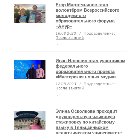
Егор Мартемьянов стал
волонтёром Всероссийского
молодёжного
образовательного форума
«Амур»
16.08.2023
/
Подразделение:
После занятий
-
Иван Илюшин стал участником
федерального
образовательного проекта
«Мастерская новых медиа»
12.08.2023
/
Подразделение:
После занятий
-
Элина Осколкова проходит
двухнедельную языковую
стажировку по китайскому
языку в Тяньцзиньском
педагогическом университете