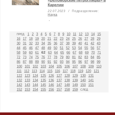
«Беломорские петроглифы» в
Карелии
22.07.2023
/
Подразделение:
Наука
-
1
2
3
4
5
6
7
8
9
10
11
12
13
14
15
ПРЕД.
16
17
18
19
20
21
22
23
24
25
26
27
28
29
30
31
32
33
34
35
36
37
38
39
40
41
42
43
44
45
46
47
48
49
50
51
52
53
54
55
56
57
62
58
59
60
61
63
64
65
66
67
68
69
70
71
72
73
74
75
76
77
78
79
80
81
82
83
84
85
86
87
88
89
90
91
92
93
94
95
96
97
98
99
100
101
102
103
104
105
106
107
108
109
110
111
112
113
114
115
116
117
118
119
120
121
122
123
124
125
126
127
128
129
130
131
132
133
134
135
136
137
138
139
140
141
142
143
144
145
146
147
148
149
150
151
152
153
154
155
156
157
158
159
СЛЕД.