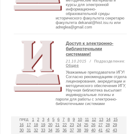
методические материалы и
курсы для электронной
информационно-
образовательной среды
исторического факультета секретарю
факультета dekanat@hist.isu.ru или
adreglea@gmail.com
Доступ к электронно-
библиотечными
системами!
21.10.2015 /
Подразделение:
Общее
Уважаемые преподаватели ИГУ!
Согласно рекомендациям отдела
лицензирования, аккредитации и
методического обеспечения ИГУ,
Научная библиотека высылает
индивидуальные логины и
пароли для работы с электронно-
библиотечными системами
1
2
3
4
5
6
7
8
9
10
11
12
13
14
15
ПРЕД.
16
17
18
19
20
21
22
23
24
25
26
27
28
29
30
31
32
33
34
35
36
37
38
39
40
41
42
43