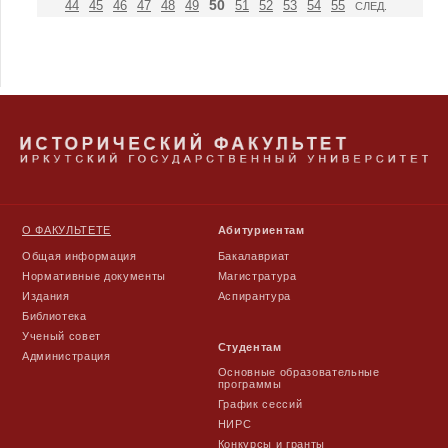
50
44
45
46
47
48
49
51
52
53
54
55
СЛЕД.
О ФАКУЛЬТЕТЕ
Абитуриентам
Общая информация
Бакалавриат
Нормативные документы
Магистратура
Издания
Аспирантура
Библиотека
Ученый совет
Студентам
Администрация
Основные образовательные
программы
График сессий
НИРС
Конкурсы и гранты