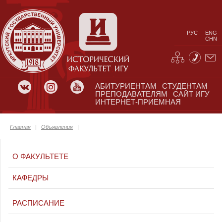
РУС
ENG
CHN
АБИТУРИЕНТАМ
СТУДЕНТАМ
ПРЕПОДАВАТЕЛЯМ
САЙТ ИГУ
ИНТЕРНЕТ-ПРИЕМНАЯ
Главная
|
Объявления
|
О ФАКУЛЬТЕТЕ
КАФЕДРЫ
РАСПИСАНИЕ