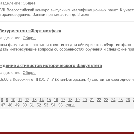
зделение:
Общее
II Всероссийский конкурс выпускных квалификационных работ. К учас
 архивоведению. Заявки принимаются до 3 июля.
абитуриентов «Форт истфак»
зделение:
Общее
ком факультете состоится квест-игра для абитуриентов «Форт истфак». 
задать интересующие вопросы об особенностях обучения и специфике при
ждение активистов исторического факультета
зделение:
Общее
 16:00 в Коворкинге ППОС ИГУ (Улан-Баторская, 4) состоится ежегодное
8
9
10
11
12
13
14
15
16
17
18
19
20
21
22
23
24
25
26
47
48
49
50
51
52
53
54
55
СЛЕД.