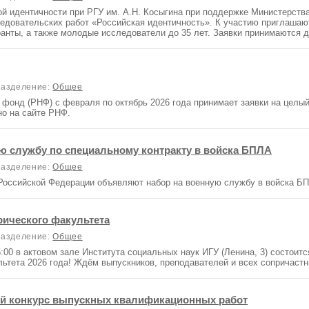
ой идентичности при РГУ им. А.Н. Косыгина при поддержке Министерств
едовательских работ «Российская идентичность». К участию приглашают
анты, а также молодые исследователи до 35 лет. Заявки принимаются д
зделение:
Общее
 фонд (РНФ) с февраля по октябрь 2026 года принимает заявки на целый
о на сайте РНФ.
ю службу по специальному контракту в войска БПЛА
зделение:
Общее
оссийской Федерации объявляют набор на военную службу в войска БП
ического факультета
зделение:
Общее
5:00 в актовом зале Института социальных наук ИГУ (Ленина, 3) состои
ьтета 2026 года! Ждём выпускников, преподавателей и всех сопричастн
ий конкурс выпускных квалификационных работ