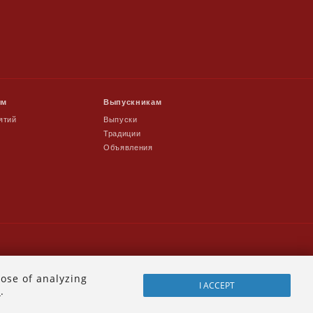
ям
Выпускникам
ятий
Выпуски
Традиции
Объявления
pose of analyzing
I ACCEPT
"
.