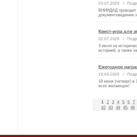
03.07.2026 /
Подра
ВНИИДАД проводит V
документоведению и
Квест-игра для 
02.07.2026 /
Подра
3 июля на историчес
историей, а также 
Ежегодное награ
18.06.2026 /
Подра
18 июня (четверг) в
всех желающих!
1
2
3
4
5
6
7
42
43
44
45
46