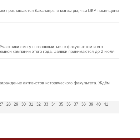
тию приглашаются бакалавры и магистры, чьи ВКР посвящены
Участники смогут познакомиться с факультетом и его
емной кампании этого года. Заявки принимаются до 2 июля.
 награждение активистов исторического факультета. Ждём
27
28
29
30
31
32
33
34
35
36
37
38
39
40
41