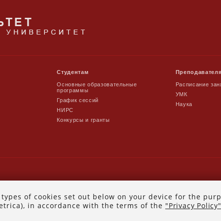
Студентам
Преподавател
Основные образовательные
Расписание зан
программы
УМК
График сессий
Наука
НИРС
Конкурсы и гранты
 types of cookies set out below on your device for the pur
trica), in accordance with the terms of the
"Privacy Policy