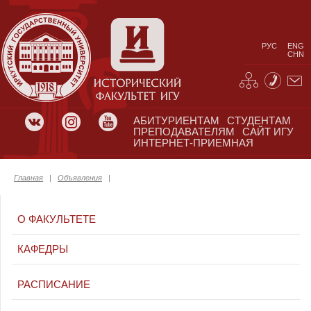
РУС
ENG
CHN
АБИТУРИЕНТАМ
СТУДЕНТАМ
ПРЕПОДАВАТЕЛЯМ
САЙТ ИГУ
ИНТЕРНЕТ-ПРИЕМНАЯ
Главная
|
Объявления
|
О ФАКУЛЬТЕТЕ
КАФЕДРЫ
РАСПИСАНИЕ