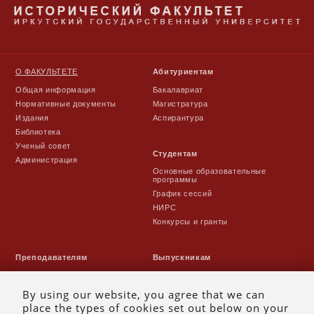
О ФАКУЛЬТЕТЕ
Абитуриентам
Общая информация
Бакалавриат
Нормативные документы
Магистратура
Издания
Аспирантура
Библиотека
Ученый совет
Студентам
Администрация
Основные образовательные
программы
График сессий
НИРС
Конкурсы и гранты
Преподавателям
Выпускникам
Расписание занятий
Выпуски
УМК
Традиции
By using our website, you agree that we can
Наука
Объявления
place the types of cookies set out below on your