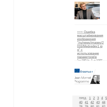
+++ Ошибка
масштабирования
изображения
"/ru/news/images/2
016/Medvedev1.jp
g" с
использование
параметров\в
"w:180,h:-1,q:100".
+++
1
2
3
4
5
ПРЕД.
40
41
42
43
44
78
79
80
81
82