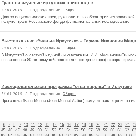
Грант на изучение иркутских пригородов
30.01.2016
/
Подразделение:
Общее
Доктор социологических наук, руководитель лаборатории исторической
получил грант Российского фонда фундаментальных исследований.
Выставка книг «Ученые Иркутска» – Герман Иванович Мед
20.01.2016
/
Подразделение:
Общее
В Иркутской областной научной библиотеке им. И.И. Молчанова-Сибирск
посвященная 80-летнему юбилею со дня рождения профессора Герман
Исследовательская программа "отца Европы" в Иркутске
16.01.2016
/
Подразделение:
Общее
Программа Жана Монне (Jean Monnet Action) получит воплощение на ис
6
7
8
9
10
11
12
13
14
15
16
17
18
19
20
21
22
23
24
2
45
46
47
48
49
50
51
52
53
54
55
56
57
58
59
60
61
62
6
93
83
84
85
86
87
88
89
90
91
92
94
95
96
97
98
99
100