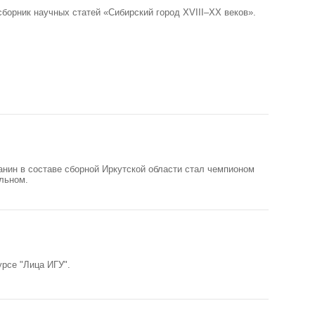
борник научных статей «Сибирский город XVIII–XX веков».
нин в составе сборной Иркутской области стал чемпионом
альном.
урсе "Лица ИГУ".