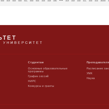
Студентам
Преподавател
Основные образовательные
Расписание зан
программы
УМК
График сессий
Наука
НИРС
Конкурсы и гранты