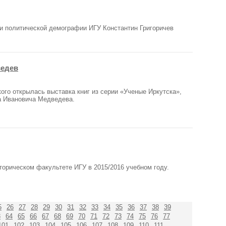
 и политической демографии ИГУ Константин Григоричев
ведев
ого открылась выставка книг из серии «Ученые Иркутска»,
а Ивановича Медведева.
торическом факультете ИГУ в 2015/2016 учебном году.
5
26
27
28
29
30
31
32
33
34
35
36
37
38
39
3
64
65
66
67
68
69
70
71
72
73
74
75
76
77
101
102
103
104
105
106
107
108
109
110
111